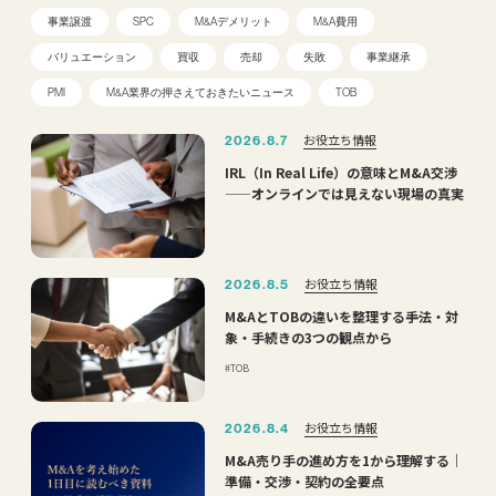
事業譲渡
SPC
M&Aデメリット
M&A費用
バリュエーション
買収
売却
失敗
事業継承
PMI
M&A業界の押さえておきたいニュース
TOB
お役立ち情報
2026.8.7
IRL（In Real Life）の意味とM&A交渉
——オンラインでは見えない現場の真実
お役立ち情報
2026.8.5
M&AとTOBの違いを整理する――手法・対
象・手続きの3つの観点から
TOB
お役立ち情報
2026.8.4
M&A売り手の進め方を1から理解する｜
準備・交渉・契約の全要点