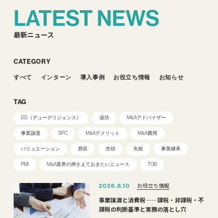
LATEST NEWS
最新ニュース
CATEGORY
すべて
インターン
導入事例
お役立ち情報
お知らせ
TAG
DD（デューデリジェンス）
成功
M&Aアドバイザー
事業譲渡
SPC
M&Aデメリット
M&A費用
バリュエーション
買収
売却
失敗
事業継承
PMI
M&A業界の押さえておきたいニュース
TOB
お役立ち情報
2026.8.10
事業譲渡と消費税——課税・非課税・不
課税の判断基準と実務の落とし穴