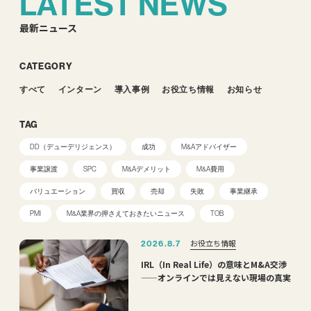
LATEST NEWS
最新ニュース
CATEGORY
すべて
インターン
導入事例
お役立ち情報
お知らせ
TAG
DD（デューデリジェンス）
成功
M&Aアドバイザー
事業譲渡
SPC
M&Aデメリット
M&A費用
バリュエーション
買収
売却
失敗
事業継承
PMI
M&A業界の押さえておきたいニュース
TOB
お役立ち情報
2026.8.7
IRL（In Real Life）の意味とM&A交渉
——オンラインでは見えない現場の真実