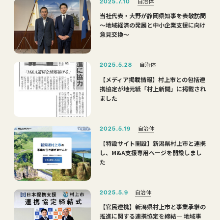
自治体
2025.7.10
当社代表・大野が静岡県知事を表敬訪問
～地域経済の発展と中小企業支援に向け
意見交換～
自治体
2025.5.28
【メディア掲載情報】村上市との包括連
携協定が地元紙「村上新聞」に掲載され
ました
自治体
2025.5.19
【特設サイト開設】新潟県村上市と連携
し、M&A支援専用ページを開設しまし
た
自治体
2025.5.9
【官民連携】新潟県村上市と事業承継の
推進に関する連携協定を締結― 地域事