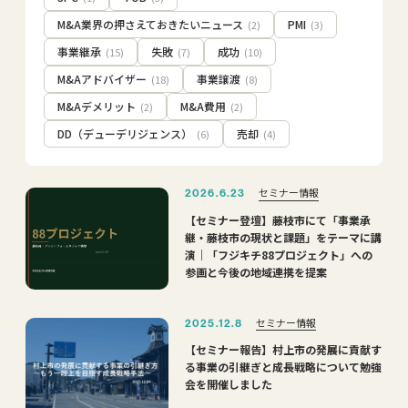
M&A業界の押さえておきたいニュース
PMI
(2)
(3)
事業継承
失敗
成功
(15)
(7)
(10)
M&Aアドバイザー
事業譲渡
(18)
(8)
M&Aデメリット
M&A費用
(2)
(2)
DD（デューデリジェンス）
売却
(6)
(4)
セミナー情報
2026.6.23
【セミナー登壇】藤枝市にて「事業承
継・藤枝市の現状と課題」をテーマに講
演｜「フジキチ88プロジェクト」への
参画と今後の地域連携を提案
セミナー情報
2025.12.8
【セミナー報告】村上市の発展に貢献す
る事業の引継ぎと成長戦略について勉強
会を開催しました