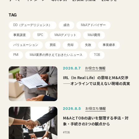
TAG
DD（デューデリジェンス）
成功
M&Aアドバイザー
事業譲渡
SPC
M&Aデメリット
M&A費用
バリュエーション
買収
売却
失敗
事業継承
PMI
M&A業界の押さえておきたいニュース
TOB
お役立ち情報
2026.8.7
IRL（In Real Life）の意味とM&A交渉
——オンラインでは見えない現場の真実
お役立ち情報
2026.8.5
M&AとTOBの違いを整理する――手法・対
象・手続きの3つの観点から
TOB