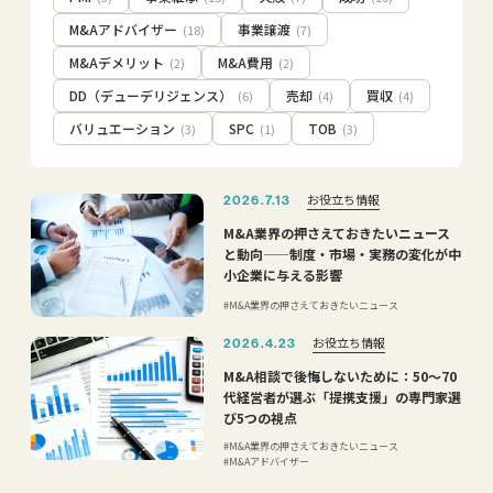
M&Aアドバイザー
事業譲渡
(18)
(7)
M&Aデメリット
M&A費用
(2)
(2)
DD（デューデリジェンス）
売却
買収
(6)
(4)
(4)
バリュエーション
SPC
TOB
(3)
(1)
(3)
お役立ち情報
2026.7.13
M&A業界の押さえておきたいニュース
と動向——制度・市場・実務の変化が中
小企業に与える影響
M&A業界の押さえておきたいニュース
お役立ち情報
2026.4.23
M&A相談で後悔しないために：50〜70
代経営者が選ぶ「提携支援」の専門家選
び5つの視点
M&A業界の押さえておきたいニュース
M&Aアドバイザー