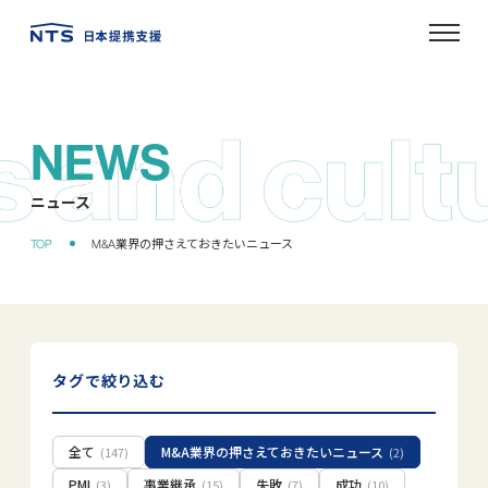
NEWS
ニュース
タグで絞り込む
全て
M&A業界の押さえておきたいニュース
(147)
(2)
PMI
事業継承
失敗
成功
(3)
(15)
(7)
(10)