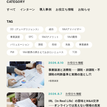
CATEGORY
すべて
インターン
導入事例
お役立ち情報
お知らせ
TAG
DD（デューデリジェンス）
成功
M&Aアドバイザー
事業譲渡
SPC
M&Aデメリット
M&A費用
バリュエーション
買収
売却
失敗
事業継承
PMI
M&A業界の押さえておきたいニュース
TOB
お役立ち情報
2026.8.10
事業譲渡と消費税——課税・非課税・不
課税の判断基準と実務の落とし穴
事業譲渡
お役立ち情報
2026.8.7
IRL（In Real Life）の意味とM&A交渉
——オンラインでは見えない現場の真実