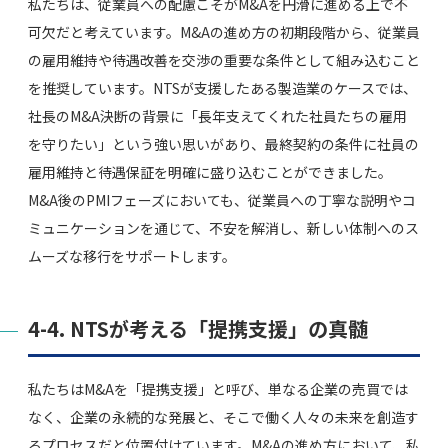
私たちは、従業員への配慮こそがM&Aを円滑に進める上で不
可欠だと考えています。M&Aの進め方の初期段階から、従業員
の雇用維持や待遇改善を交渉の重要な条件として組み込むこと
を推奨しています。NTSが支援したある製造業のケースでは、
社長のM&A決断の背景に「長年支えてくれた社員たちの雇用
を守りたい」という強い思いがあり、最終契約の条件に社員の
雇用維持と待遇保証を明確に盛り込むことができました。
M&A後のPMIフェーズにおいても、従業員への丁寧な説明やコ
ミュニケーションを通じて、不安を解消し、新しい体制へのス
ムーズな移行をサポートします。
4-4. NTSが考える「提携支援」の真髄
私たちはM&Aを「提携支援」と呼び、単なる企業の売買では
なく、企業の永続的な発展と、そこで働く人々の未来を創造す
るプロセスだと位置付けています。M&Aの進め方において、私