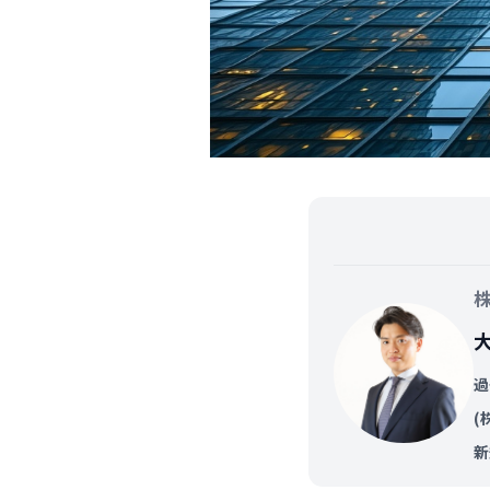
過
(
新