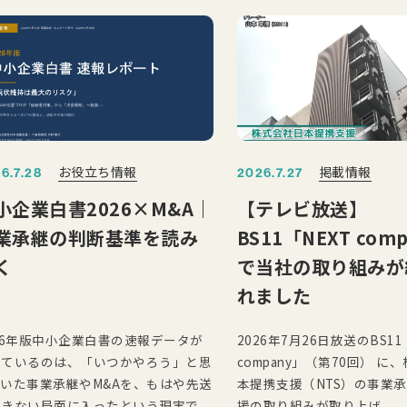
お役立ち情報
掲載情報
6.7.28
2026.7.27
小企業白書2026×M&A｜
【テレビ放送】
業承継の判断基準を読み
BS11「NEXT com
く
で当社の取り組みが
れました
26年版中小企業白書の速報データが
2026年7月26日放送のBS11
しているのは、「いつかやろう」と思
company」（第70回） に
いた事業承継やM&Aを、もはや先送
本提携支援（NTS）の事業承
できない局面に入ったという現実で
援の取り組みが取り上げ