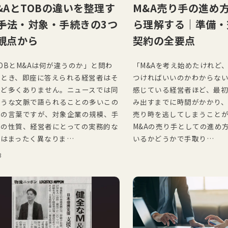
&AとTOBの違いを整理す
M&A売り手の進め
――手法・対象・手続きの3つ
ら理解する｜準備・
観点から
契約の全要点
OBとM&Aは何が違うのか」と問わ
「M&Aを考え始めたけれど
たとき、即座に答えられる経営者はそ
つければいいのかわからない
ほど多くありません。ニュースでは同
感じている経営者ほど、最
ような文脈で語られることの多いこの
み出すまでに時間がかかり
つの言葉ですが、対象企業の規模、手
売り時を逃してしまうこと
きの性質、経営者にとっての実務的な
M&Aの売り手としての進め
味はまったく異なりま…
いるかどうかで手取り…
B