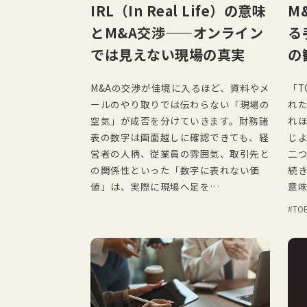
IRL（In Real Life）の意味
M
とM&A交渉——オンライン
る
では見えない現場の真実
の
M&Aの交渉が佳境に入るほど、資料やメ
「T
ールのやり取りでは伝わらない「現場の
れ
空気」が成否を分けていきます。財務諸
れ
表の数字は画面越しに確認できても、経
じ
営者の人柄、従業員の雰囲気、取引先と
二
の関係性といった「数字に表れない価
続
値」は、実際に現場へ足を…
意
TO