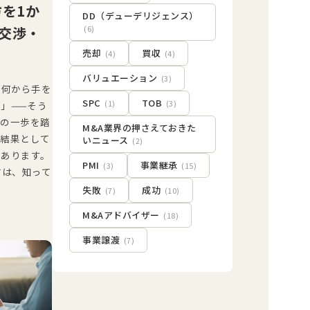
方を1か
DD（デューデリジェンス）
交渉・
(6)
売却
買収
(4)
(4)
バリュエーション
(3)
、何から手を
SPC
TOB
(1)
(3)
」——そう
初の一歩を踏
M&A業界の押さえておきた
、結果として
いニュース
(2)
があります。
PMI
事業継承
(3)
(15)
方は、知って
失敗
成功
(7)
(10)
M&Aアドバイザー
(18)
事業譲渡
(7)