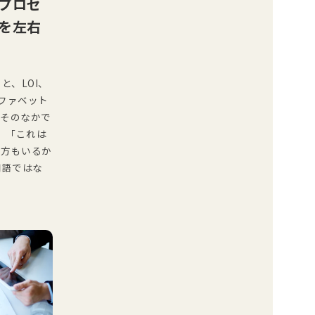
Aプロセ
を左右
と、LOI、
ルファベット
。そのなかで
、「これは
た方もいるか
用語ではな