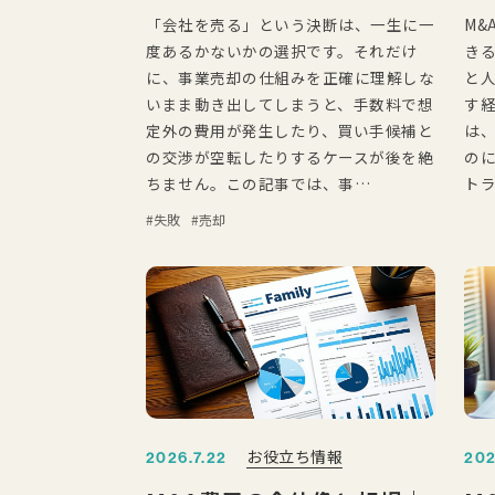
「会社を売る」という決断は、一生に一
M&
度あるかないかの選択です。それだけ
き
に、事業売却の仕組みを正確に理解しな
と人
いまま動き出してしまうと、手数料で想
す
定外の費用が発生したり、買い手候補と
は
の交渉が空転したりするケースが後を絶
の
ちません。この記事では、事…
ト
失敗
売却
お役立ち情報
2026.7.22
202