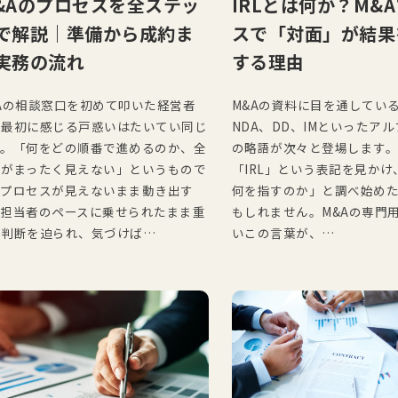
&Aのプロセスを全ステッ
IRLとは何か？M&
で解説｜準備から成約ま
スで「対面」が結果
実務の流れ
する理由
Aの相談窓口を初めて叩いた経営者
M&Aの資料に目を通している
、最初に感じる戸惑いはたいてい同じ
NDA、DD、IMといったア
す。「何をどの順番で進めるのか、全
の略語が次々と登場します
像がまったく見えない」というもので
「IRL」という表記を見かけ
。プロセスが見えないまま動き出す
何を指すのか」と調べ始め
、担当者のペースに乗せられたまま重
もしれません。M&Aの専門
な判断を迫られ、気づけば…
いこの言葉が、…