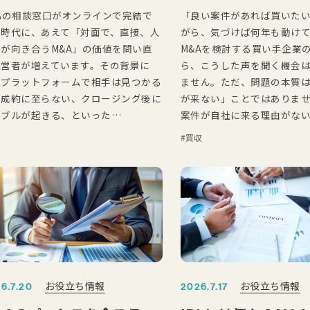
Aの相談窓口がオンラインで完結で
「良い案件があれば買いた
る時代に、あえて「対面で、直接、人
がら、気づけば何年も動け
が向き合うM&A」の価値を問い直
M&Aを検討する買い手企業
経営者が増えています。その背景に
ら、こうした声を聞く機会
、プラットフォームで相手は見つかる
ません。ただ、問題の本質
に成約に至らない、クロージング後に
が来ない」ことではありま
ラブルが起きる、といった…
案件が自社に来る理由がな
買収
お役立ち情報
お役立ち情報
6.7.20
2026.7.17