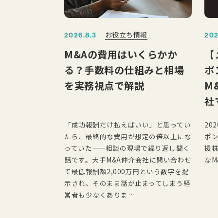
お役立ち情報
2026.8.3
202
M&Aの費用はいくらかか
【
る？手数料の仕組みと相場
ポ
を実務視点で解説
M
社
「成功報酬だけ払えばいい」と思ってい
20
たら、最終的な費用が想定の倍以上にな
ポン
っていた——相談の現場で繰り返し聞く
援株
話です。大手M&A仲介会社に問い合わせ
なM
て最低報酬額2,000万円という数字を提
示され、そのまま話が止まってしまう経
営者も少なくありま…