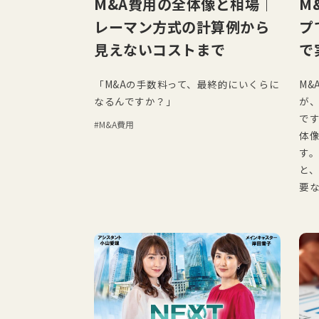
M&A費用の全体像と相場｜
M
レーマン方式の計算例から
プ
見えないコストまで
で
「M&Aの手数料って、最終的にいくらに
M&
なるんですか？」
が
で
M&A費用
体
す
と
要