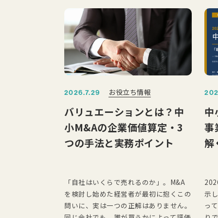
お役立ち情報
2026.7.29
202
バリュエーションとは？中
中
小M&Aの企業価値算定・3
事
つの手法と実務ポイント
解
「自社はいくらで売れるのか」。M&A
20
を検討し始めた経営者が最初に抱くこの
示
問いに、実は一つの正解はありません。
って
同じ会社でも、誰が買うかによって評価
り