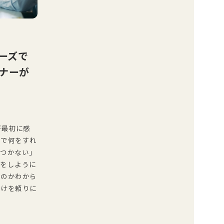
ェーズで
ナーが
が最初に感
番で何をすれ
がつかない」
談をしように
いのかわから
だけを頼りに
…