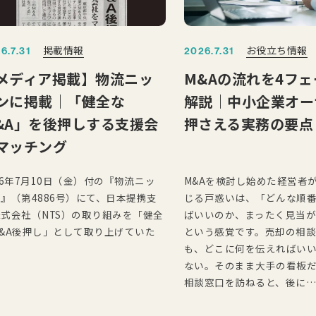
掲載情報
お役立ち情報
6.7.31
2026.7.31
メディア掲載】物流ニッ
M&Aの流れを4フ
ンに掲載｜「健全な
解説｜中小企業オー
&A」を後押しする支援会
押さえる実務の要点
マッチング
26年7月10日（金）付の『物流ニッ
M&Aを検討し始めた経営者
』（第4886号）にて、日本提携支
じる戸惑いは、「どんな順
式会社（NTS）の取り組みを「健全
ばいいのか、まったく見当
&A後押し」として取り上げていた
という感覚です。売却の相
も、どこに何を伝えればい
ない。そのまま大手の看板
相談窓口を訪ねると、後に