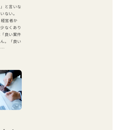
い」と言いな
ていない。
の経営者か
は少なくあり
は「良い案件
せん。「良い
い…