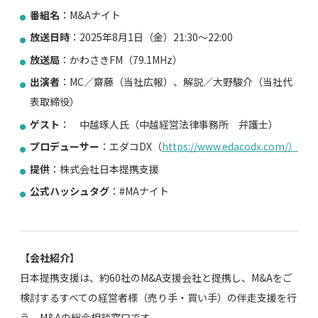
番組名
：
M&Aナイト
放送日時
：
2025年8月1日（金）21:30～22:00
放送局
：
かわさきFM（79.1MHz）
出演者
：
MC／齋藤（当社広報）、解説／大野駿介（当社代
表取締役）
ゲスト
： 中越琢人氏（中越経営法律事務所 弁護士）
プロデューサー
：
エダコDX（
https://www.edacodx.com/）
提供
：
株式会社日本提携支援
公式ハッシュタグ
：
#MAナイト
【会社紹介】
日本提携支援は、約60社のM&A支援会社と提携し、M&Aをご
検討するすべての経営者様（売り手・買い手）の伴走支援を行
う、M&Aの総合相談窓口です。