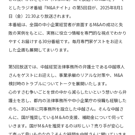
としたラジオ番組
『M&Aナイト』の
第5回目
が、2025年8月1
日（金）21:30より放送されます。
本番組は、全国の中小企業経営者が直面するM&Aの成功と失
敗の実例をもとに、実務に役立つ情報を専門的な視点でわかり
やすくお届けする30分番組です。
毎月専門家ゲストをお迎え
した企画も展開してまいります。
第5回放送では、中越経営法律事務所の弁護士である中越琢人
さんをゲストにお迎えし、事業承継のリアルな対策や、M&A
検討時のトラブルについてトークを展開いたします。
心のすさむ争いごとを世の中から減らしたいという想いから弁
護士を志し、都内の法律事務所や中小企業庁の役職も経験した
のち、2024年に同事務所を設立した中越さん。そんな中越さ
んに、国が推奨しているM＆Aの支援、補助金について伺って
いきます。国がM＆Aを推奨するのは珍しい？売り手が安心し
て売って良いものなの？そんな疑問を中越さんに聞いていきま