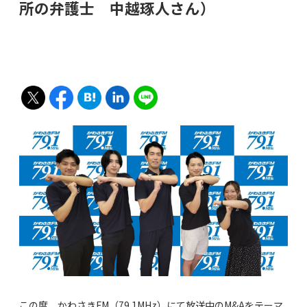
所の弁護士 中越琢人さん）
この度、かわさきFM（79.1MHz）にて放送中の
M&Aをテーマ