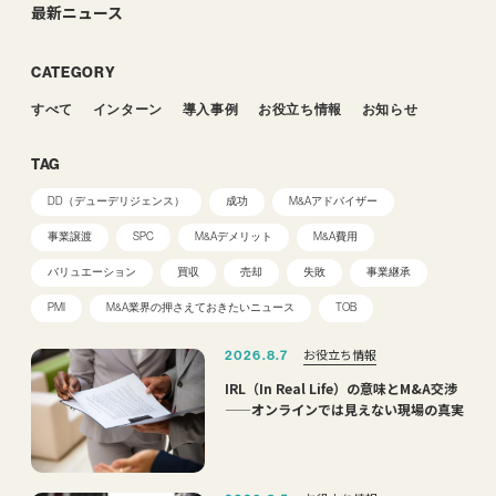
最新ニュース
CATEGORY
すべて
インターン
導入事例
お役立ち情報
お知らせ
TAG
DD（デューデリジェンス）
成功
M&Aアドバイザー
事業譲渡
SPC
M&Aデメリット
M&A費用
バリュエーション
買収
売却
失敗
事業継承
PMI
M&A業界の押さえておきたいニュース
TOB
お役立ち情報
2026.8.7
IRL（In Real Life）の意味とM&A交渉
——オンラインでは見えない現場の真実