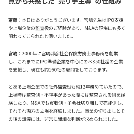
点から共感した“売り手主導”の仕組み
齋藤
：本日はありがとうございます。宮嶋先生はIPO支援
や上場企業の監査役のご経験があり、M&Aの現場にも多く
関わってこられたと伺いました。
宮嶋
：2000年に
宮嶋邦彦社会保険労務士事務所
を創業
し、これまでにIPO準備企業を中心にのべ350社超の企業
を支援し、現在も約160社の顧問をしております。
とある上場企業での社外監査役も約12年務めていたので、
上場時は監査側・不祥事があった際には監査される側を経
験したり、M&Aでも買収側・子会社切り離しで売却側も、
それぞれ両方の立場を経験しました。事業の切り出しとそ
の後の譲渡には、非常に繊細な判断が求められました。