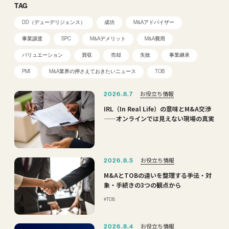
TAG
DD（デューデリジェンス）
成功
M&Aアドバイザー
事業譲渡
SPC
M&Aデメリット
M&A費用
バリュエーション
買収
売却
失敗
事業継承
PMI
M&A業界の押さえておきたいニュース
TOB
お役立ち情報
2026.8.7
IRL（In Real Life）の意味とM&A交渉
——オンラインでは見えない現場の真実
お役立ち情報
2026.8.5
M&AとTOBの違いを整理する――手法・対
象・手続きの3つの観点から
TOB
お役立ち情報
2026.8.4