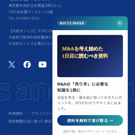
東京都中央区日本橋富沢町10-11
TWG日本橋イーストⅡ10階
TEL: 03-6667-0221
WHITE PAPER
✕
【大阪オフィス】〒542-0076
大阪府大阪市中央区難波千日前9-12
千日前セントラル第3ビル302
M&Aを考え始めた
1日目に読むべき資料
M&Aの「売り手」に必要な
知識を1冊に
会社を売る・譲る前に知っておきたいポ
イントを、NTSがわかりやすくまとめま
した。
利用規約
プライバシーポリシー
中小M&Aガイドライン
資料を無料で受け取る →
特定商取引法に其づく表記
登録不要・無料でダウンロードできます