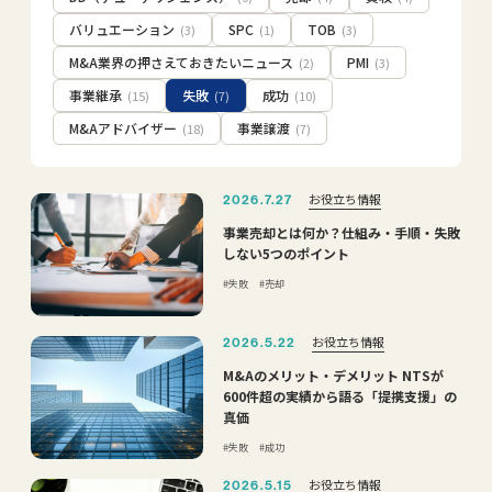
バリュエーション
SPC
TOB
(3)
(1)
(3)
M&A業界の押さえておきたいニュース
PMI
(2)
(3)
事業継承
失敗
成功
(15)
(7)
(10)
M&Aアドバイザー
事業譲渡
(18)
(7)
お役立ち情報
2026.7.27
事業売却とは何か？仕組み・手順・失敗
しない5つのポイント
失敗
売却
お役立ち情報
2026.5.22
M&Aのメリット・デメリット NTSが
600件超の実績から語る「提携支援」の
真価
失敗
成功
お役立ち情報
2026.5.15