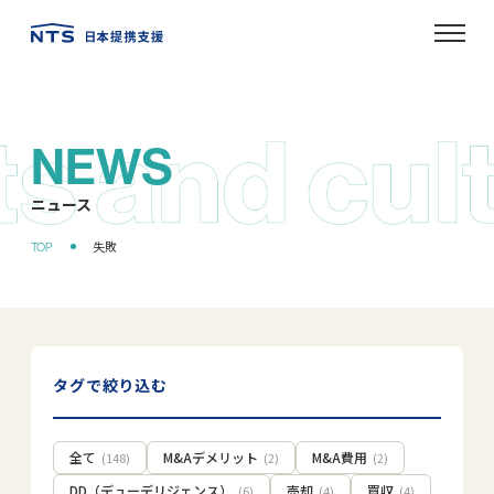
NEWS
ニュース
タグで絞り込む
全て
M&Aデメリット
M&A費用
(148)
(2)
(2)
DD（デューデリジェンス）
売却
買収
(6)
(4)
(4)