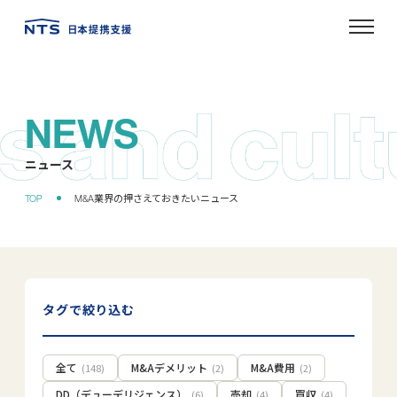
NEWS
ニュース
タグで絞り込む
全て
M&Aデメリット
M&A費用
(148)
(2)
(2)
DD（デューデリジェンス）
売却
買収
(6)
(4)
(4)