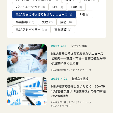
バリュエーション
SPC
TOB
(3)
(1)
(3)
M&A業界の押さえておきたいニュース
PMI
(2)
(3)
事業継承
失敗
成功
(15)
(7)
(10)
M&Aアドバイザー
事業譲渡
(18)
(7)
お役立ち情報
2026.7.13
M&A業界の押さえておきたいニュース
と動向——制度・市場・実務の変化が中
小企業に与える影響
M&A業界の押さえておきたいニュース
お役立ち情報
2026.4.23
M&A相談で後悔しないために：50〜70
代経営者が選ぶ「提携支援」の専門家選
び5つの視点
M&A業界の押さえておきたいニュース
M&Aアドバイザー