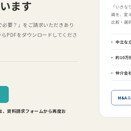
います
「いきな
識を、変
比較・選
で必要？」をご請求いただきあり
らPDFをダウンロードしてくださ
中立な
約10
仲介会
る
M&A
は、資料請求フォームから再度お