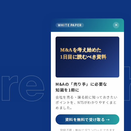
WHITE PAPER
✕
M&Aを考え始めた
1日目に読むべき資料
M&Aの「売り手」に必要な
知識を1冊に
会社を売る・譲る前に知っておきたい
ポイントを、NTSがわかりやすくまと
めました。
資料を無料で受け取る →
登録不要・無料でダウンロードできます