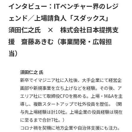
インタビュー：
ITベンチャー界のレジ
ェンド／上場請負人「スダックス」
須田仁之氏 × 株式会社日本提携支
援 齋藤あきむ（事業開発・広報担
当）
須田仁之 氏
新卒でイマジニア社に入社後、大手企業にて経営企
画部や新規事業を立ち上げなどを経験。その後、ア
エリア社にて取締役CFOを務める。上場・M&Aを主
導し、複数スタートアップで社外役員を歴任。（関
与先上場経験は計10社。上場企業の役員経験は現在
に至るまで合計7社。）
コロナ禍を契機に地方企業や自治体支援にも注力。