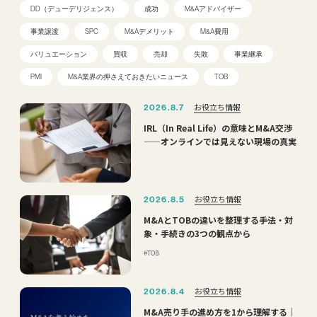
DD（デューデリジェンス）
成功
M&Aアドバイザー
事業譲渡
SPC
M&Aデメリット
M&A費用
バリュエーション
買収
売却
失敗
事業継承
PMI
M&A業界の押さえておきたいニュース
TOB
お役立ち情報
2026.8.7
IRL（In Real Life）の意味とM&A交渉
——オンラインでは見えない現場の真実
お役立ち情報
2026.8.5
M&AとTOBの違いを整理する――手法・対
象・手続きの3つの観点から
TOB
お役立ち情報
2026.8.4
M&A売り手の進め方を1から理解する｜