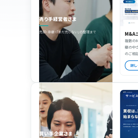
売り手経営者さま
売却・承継・「まだ売らない」の整理まで
M&A
複数のM
継の中
のご相
詳し
サービ
買い手企業さま