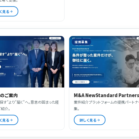
く見る
提携募集
携のご案内
M&A NewStandard Partner
探す"より"届く"へ。意思の固まった経
案件紹介プラットフォームの提携パートナ
ご紹介。
集。
く見る
詳しく見る