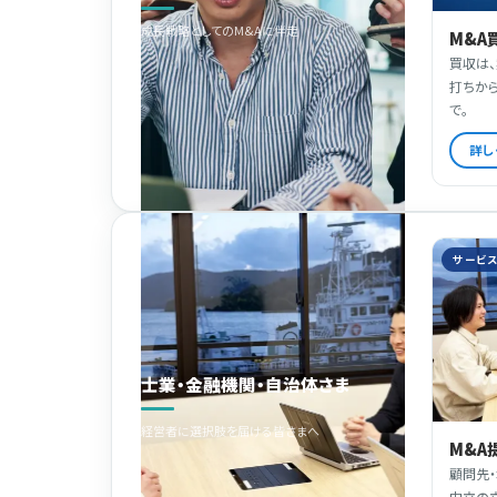
成長戦略としてのM&Aに伴走
M&A
買収は
打ちか
で。
詳し
サービ
士業・金融機関・自治体さま
経営者に選択肢を届ける皆さまへ
M&A
顧問先
中立の