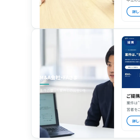
詳し
提携
M&A会社・FAさま
条件の整った案件との出会いを
ご提
案件は"
営者を
詳し