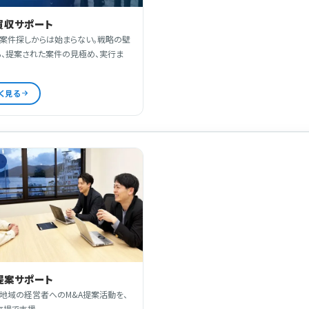
買収サポート
、案件探しからは始まらない。戦略の壁
ら、提案された案件の見極め、実行ま
く見る
ス
提案サポート
・地域の経営者へのM&A提案活動を、
立場で支援。