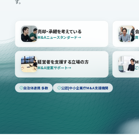
す。
売却・承継を考えている
M&Aニュースタンダード
買
経営者を支援する立場の方
M
M&A提案サポート
ご
自治体連携 多数
公認|中小企業庁M&A支援機関