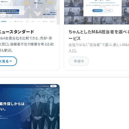
ニュースタンダード
ちゃんとしたM&A担当者を選べ
ービス
&A支援会社を比較できる、売却・承
立窓口。後継者不在や廃業を考える前
会社ではなく"担当者"で選ぶ、新しいM&
談も歓迎。
入口。
く見る
準備中
ス