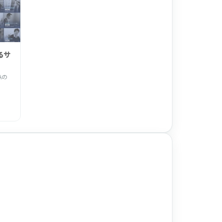
るサ
Aの