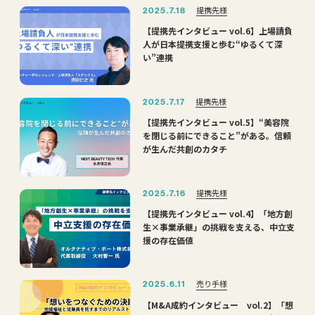
提携先様
2025.7.18
【提携先インタビュー vol.6】上場請負
人が日本提携支援と歩む“ゆるくて深
い”連携
提携先様
2025.7.17
【提携先インタビュー vol.5】“美容院
を閉じる前にできること”がある。信頼
が生んだ共創のカタチ
提携先様
2025.7.16
【提携先インタビュー vol.4】「地方創
生×事業承継」の挑戦を支える、中立支
援の存在価値
売り手様
2025.6.11
【M&A成約インタビュー vol.2】「想