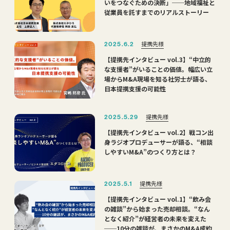
いをつなぐための決断」──地域福祉と
従業員を託すまでのリアルストーリー
提携先様
2025.6.2
【提携先インタビュー vol.3】“中立的
な支援者”がいることの価値。幅広い立
場からM&A現場を知る社労士が語る、
日本提携支援の可能性
提携先様
2025.5.29
【提携先インタビュー vol.2】戦コン出
身ラジオプロデューサーが語る、“相談
しやすいM&A”のつくり方とは？
提携先様
2025.5.1
【提携先インタビュー vol.1】“飲み会
の雑談”から始まった売却相談。“なん
となく紹介”が経営者の未来を変えた
──10分の雑談が、まさかのM&A成約