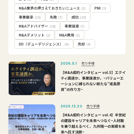
M&A業界の押さえておきたいニュース
PMI
(2)
(3)
事業継承
失敗
成功
(15)
(7)
(10)
M&Aアドバイザー
事業譲渡
(18)
(7)
M&Aデメリット
M&A費用
(2)
(2)
DD（デューデリジェンス）
売却
(6)
(4)
売り手様
2026.5.1
【M&A成約インタビュー vol.5】エクイ
ティ調達か、事業譲渡か。~バリューエ
ーションに縛られない新たな”成長原
資”の作り方~
売り手様
2025.12.23
【M&A成約インタビュー vol.4】半世紀
の建設キャリアを未来へつなぐ~人材難
を乗り越えるべく、九州随一の実績を未
来へ託す決断~