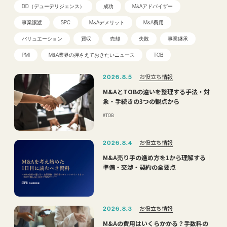
DD（デューデリジェンス）
成功
M&Aアドバイザー
事業譲渡
SPC
M&Aデメリット
M&A費用
バリュエーション
買収
売却
失敗
事業継承
PMI
M&A業界の押さえておきたいニュース
TOB
お役立ち情報
2026.8.5
M&AとTOBの違いを整理する――手法・対
象・手続きの3つの観点から
TOB
お役立ち情報
2026.8.4
M&A売り手の進め方を1から理解する｜
準備・交渉・契約の全要点
お役立ち情報
2026.8.3
M&Aの費用はいくらかかる？手数料の