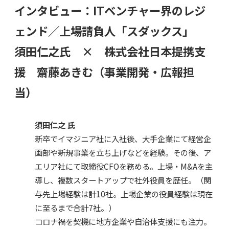
インタビュー：
ITベンチャー界のレジ
ェンド／上場請負人「スダックス」
須田仁之氏 × 株式会社日本提携支
援 齋藤あきむ（事業開発・広報担
当）
須田仁之 氏
新卒でイマジニア社に入社後、大手企業にて経営企
画部や新規事業を立ち上げなどを経験。その後、ア
エリア社にて取締役CFOを務める。上場・M&Aを主
導し、複数スタートアップで社外役員を歴任。（関
与先上場経験は計10社。上場企業の役員経験は現在
に至るまで合計7社。）
コロナ禍を契機に地方企業や自治体支援にも注力。