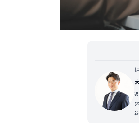
過
(
新