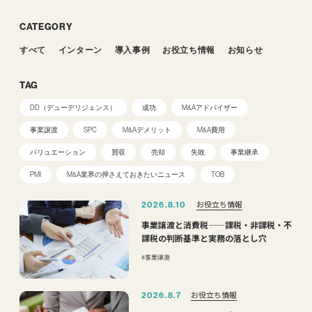
CATEGORY
すべて
インターン
導入事例
お役立ち情報
お知らせ
TAG
DD（デューデリジェンス）
成功
M&Aアドバイザー
事業譲渡
SPC
M&Aデメリット
M&A費用
バリュエーション
買収
売却
失敗
事業継承
PMI
M&A業界の押さえておきたいニュース
TOB
お役立ち情報
2026.8.10
事業譲渡と消費税——課税・非課税・不
課税の判断基準と実務の落とし穴
事業譲渡
お役立ち情報
2026.8.7