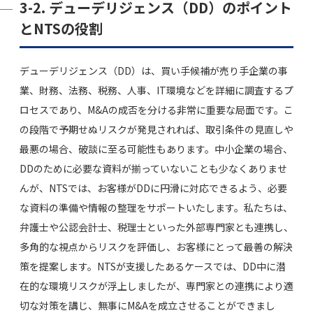
3-2. デューデリジェンス（DD）のポイント
とNTSの役割
デューデリジェンス（DD）は、買い手候補が売り手企業の事
業、財務、法務、税務、人事、IT環境などを詳細に調査するプ
ロセスであり、M&Aの成否を分ける非常に重要な局面です。こ
の段階で予期せぬリスクが発見されれば、取引条件の見直しや
最悪の場合、破談に至る可能性もあります。中小企業の場合、
DDのために必要な資料が揃っていないことも少なくありませ
んが、NTSでは、お客様がDDに円滑に対応できるよう、必要
な資料の準備や情報の整理をサポートいたします。私たちは、
弁護士や公認会計士、税理士といった外部専門家とも連携し、
多角的な視点からリスクを評価し、お客様にとって最善の解決
策を提案します。NTSが支援したあるケースでは、DD中に潜
在的な環境リスクが浮上しましたが、専門家との連携により適
切な対策を講じ、無事にM&Aを成立させることができまし