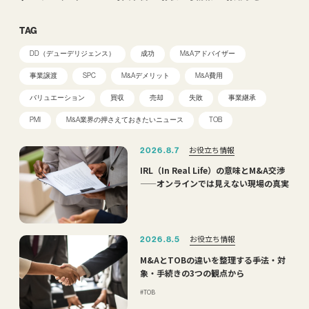
TAG
DD（デューデリジェンス）
成功
M&Aアドバイザー
事業譲渡
SPC
M&Aデメリット
M&A費用
バリュエーション
買収
売却
失敗
事業継承
PMI
M&A業界の押さえておきたいニュース
TOB
お役立ち情報
2026.8.7
IRL（In Real Life）の意味とM&A交渉
——オンラインでは見えない現場の真実
お役立ち情報
2026.8.5
M&AとTOBの違いを整理する――手法・対
象・手続きの3つの観点から
TOB