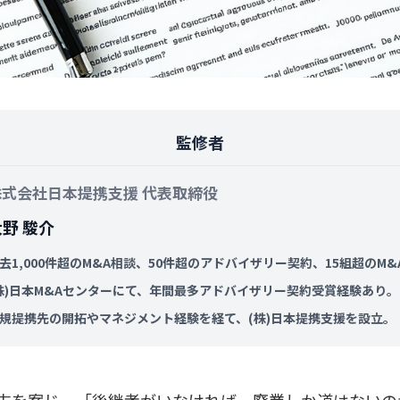
監修者
株式会社日本提携支援 代表取締役
大野 駿介
去1,000件超のM&A相談、50件超のアドバイザリー契約、15組超のM
株)日本M&Aセンターにて、年間最多アドバイザリー契約受賞経験あり。
規提携先の開拓やマネジメント経験を経て、(株)日本提携支援を設立。
末を案じ、「後継者がいなければ、廃業しか道はないの