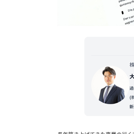
過
(
新
長年築き上げてきた事業の行く