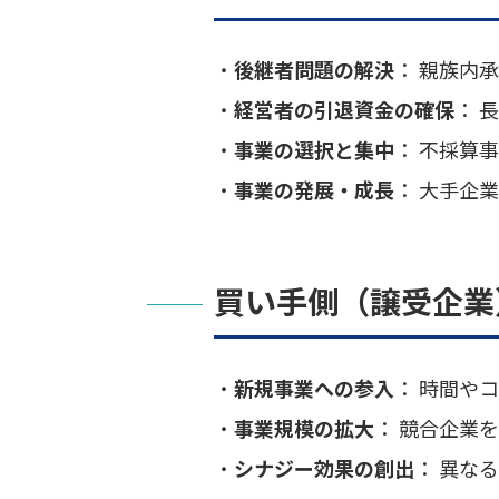
・
後継者問題の解決
： 親族内
・
経営者の引退資金の確保
： 
・
事業の選択と集中
： 不採算
・
事業の発展・成長
： 大手企
買い手側（譲受企業
・
新規事業への参入
： 時間や
・
事業規模の拡大
： 競合企業
・
シナジー効果の創出
： 異な