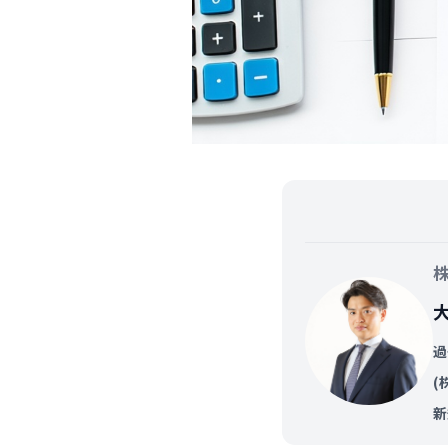
過
(
新