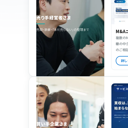
売り手経営者さま
売却・承継・「まだ売らない」の整理まで
M&A
複数のM
継の中
のご相
詳し
サービ
買い手企業さま