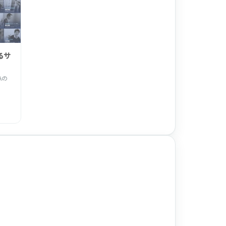
るサ
Aの