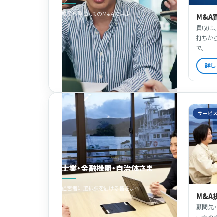
成長戦略としてのM&Aに伴走
M&A
買収は
打ちか
で。
詳し
サービ
士業・金融機関・自治体さま
経営者に選択肢を届ける皆さまへ
M&A
顧問先
中立の