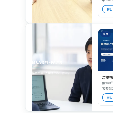
詳し
提携
M&A会社・FAさま
条件の整った案件との出会いを
ご提
案件は"
営者を
詳し