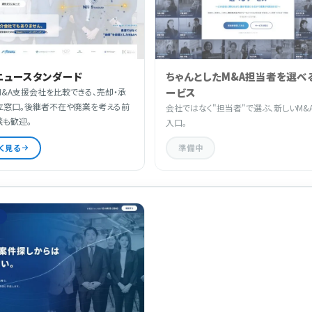
ニュースタンダード
ちゃんとしたM&A担当者を選べ
ービス
&A支援会社を比較できる、売却・承
立窓口。後継者不在や廃業を考える前
会社ではなく"担当者"で選ぶ、新しいM&
談も歓迎。
入口。
く見る
準備中
ス