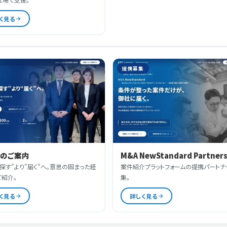
く見る
提携募集
携のご案内
M&A NewStandard Partner
探す"より"届く"へ。意思の固まった経
案件紹介プラットフォームの提携パートナ
ご紹介。
集。
く見る
詳しく見る