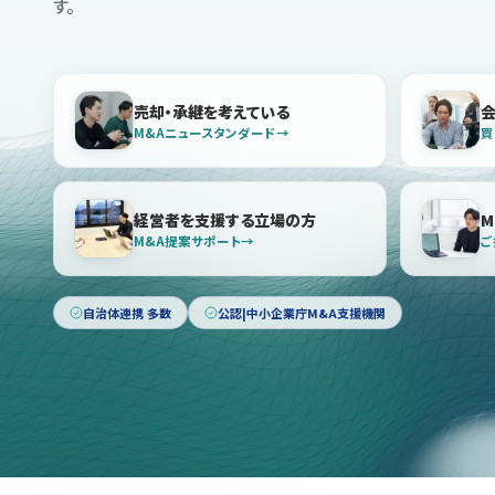
す。
売却・承継を考えている
M&Aニュースタンダード
買
経営者を支援する立場の方
M
M&A提案サポート
ご
自治体連携 多数
公認|中小企業庁M&A支援機関