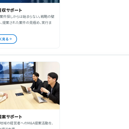
買収サポート
、案件探しからは始まらない。戦略の壁
ら、提案された案件の見極め、実行ま
く見る
ス
提案サポート
・地域の経営者へのM&A提案活動を、
立場で支援。