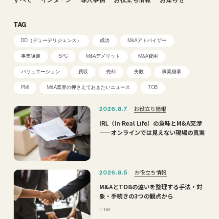
TAG
DD（デューデリジェンス）
成功
M&Aアドバイザー
事業譲渡
SPC
M&Aデメリット
M&A費用
バリュエーション
買収
売却
失敗
事業継承
PMI
M&A業界の押さえておきたいニュース
TOB
お役立ち情報
2026.8.7
IRL（In Real Life）の意味とM&A交渉
——オンラインでは見えない現場の真実
お役立ち情報
2026.8.5
M&AとTOBの違いを整理する――手法・対
象・手続きの3つの観点から
TOB