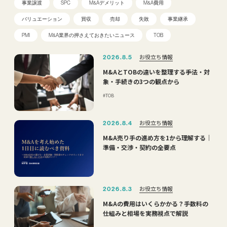
事業譲渡
SPC
M&Aデメリット
M&A費用
バリュエーション
買収
売却
失敗
事業継承
PMI
M&A業界の押さえておきたいニュース
TOB
お役立ち情報
2026.8.5
M&AとTOBの違いを整理する――手法・対
象・手続きの3つの観点から
TOB
お役立ち情報
2026.8.4
M&A売り手の進め方を1から理解する｜
準備・交渉・契約の全要点
お役立ち情報
2026.8.3
M&Aの費用はいくらかかる？手数料の
仕組みと相場を実務視点で解説