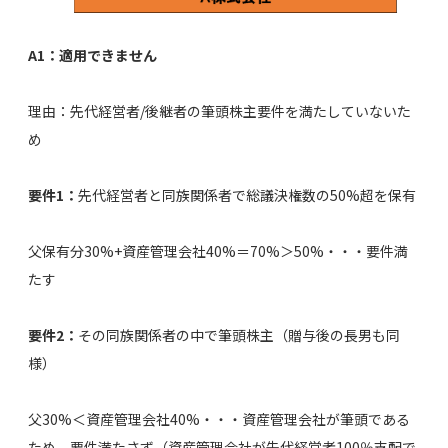
A1：適用できません
理由：先代経営者/後継者の筆頭株主要件を満たしていないた
め
要件1：
先代経営者と同族関係者で総議決権数の50%超を保有
父保有分30%+資産管理会社40%＝70%＞50%・・・要件満
たす
要件2：
その同族関係者の中で筆頭株主（贈与後の長男も同
様）
父30%＜資産管理会社40%・・・資産管理会社が筆頭である
ため、要件満たさず（資産管理会社が先代経営者100％支配で