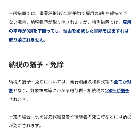
一般措置では、事業承継後5年間平均で雇用の8割を維持でき
ない場合、納税猶予が取り消されますが、特例措置では、
雇用
の平均が8割を下回っても、理由を記載した書類を提出すれば
取り消されません
。
納税の猶予・免除
納税の猶予・免除については、発行済議決権株式等の
全てが対
象
となり、対象株式等にかかる贈与税・相続税の
100%が猶予
されます。
一定の場合、例えば先代経営者や後継者の死亡時などには納税
が免除されます。