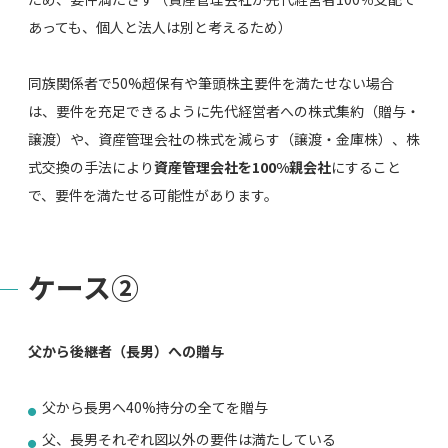
あっても、個人と法人は別と考えるため）
同族関係者で50%超保有や筆頭株主要件を満たせない場合
は、要件を充足できるように先代経営者への株式集約（贈与・
譲渡）や、資産管理会社の株式を減らす（譲渡・金庫株）、株
式交換の手法により
資産管理会社を100%親会社
にすること
で、要件を満たせる可能性があります。
ケース②
父から後継者（長男）への贈与
父から長男へ40%持分の全てを贈与
父、長男それぞれ図以外の要件は満たしている