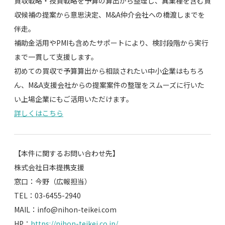
買収戦略・投資戦略を予算の算出から整理し、異業種を含む買
収候補の提案から意思決定、M&A仲介会社への橋渡しまでを
伴走。
補助金活用やPMIも含めたサポートにより、検討段階から実行
まで一貫して支援します。
初めての買収で予算算出から相談されたい中小企業はもちろ
ん、M&A支援会社からの提案案件の整理をスムーズに行いた
い上場企業にもご活用いただけます。
詳しくはこちら
【本件に関するお問い合わせ先】
株式会社日本提携支援
窓口：今野（広報担当）
TEL：03-6455-2940
MAIL：info@nihon-teikei.com
HP：
https://nihon-teikei.co.jp/