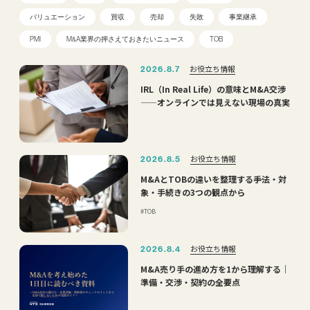
バリュエーション
買収
売却
失敗
事業継承
PMI
M&A業界の押さえておきたいニュース
TOB
お役立ち情報
2026.8.7
IRL（In Real Life）の意味とM&A交渉
——オンラインでは見えない現場の真実
お役立ち情報
2026.8.5
M&AとTOBの違いを整理する――手法・対
象・手続きの3つの観点から
TOB
お役立ち情報
2026.8.4
M&A売り手の進め方を1から理解する｜
準備・交渉・契約の全要点