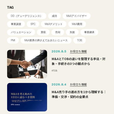
TAG
DD（デューデリジェンス）
成功
M&Aアドバイザー
事業譲渡
SPC
M&Aデメリット
M&A費用
バリュエーション
買収
売却
失敗
事業継承
PMI
M&A業界の押さえておきたいニュース
TOB
お役立ち情報
2026.8.5
M&AとTOBの違いを整理する――手法・対
象・手続きの3つの観点から
TOB
お役立ち情報
2026.8.4
M&A売り手の進め方を1から理解する｜
準備・交渉・契約の全要点